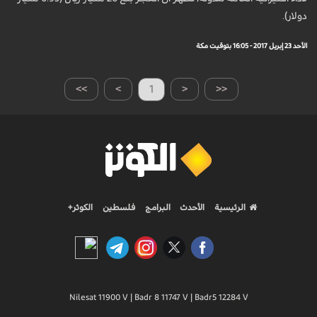
دولار).
الأحد 23 إبريل 2017 - 16:05 بتوقيت مكة
>>
>
1
<
<<
الرئيسية
الأحدث
البرامج
فلسطين
الكوثر+
Nilesat 11900 V | Badr 8 11747 V | Badr5 12284 V