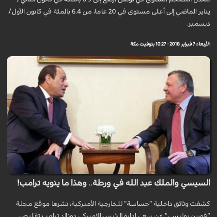
يناير الماضي إلى أعلى مستوى في 20 عاما، من 6.4 بالمئة في كانون الأول/
ديسمبر.
الأربعاء 7 فبراير 2018 - 10:27 بتوقيت مكة
السيسي والملك عبد الله في ورطة.. وهذا ما ينويه ترامب!
كشفت وثائق داخلية “حساسة” للخارجية الأميركية، نشرها موقع مجلة
“فورين بوليسي” عن سعي إدارة الرئيس الاميركي دونالد ترامب تقليص