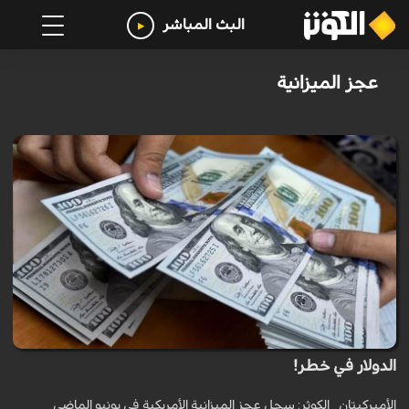
البث المباشر
عجز الميزانية
الدولار في خطر!
الأميرکيتان _الكوثر: سجل عجز الميزانية الأمريكية في يونيو الماضي