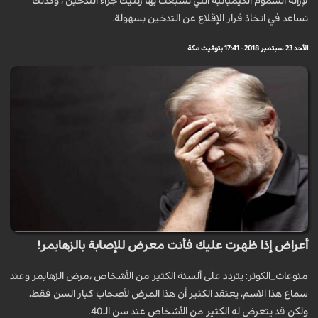
لإزالة السموم الكيميائية التي تشبعت بها رئتيك جراء التدخين ، وكذلك
تساعد في اتخاذ قرار الإقلاع عن التدخين بسهولة.
الأحد 23 سبتمبر 2018 - 17:41 بتوقيت مكة
أعراض إذا ظهرت عليك فأنت معرض للإصابة بالزهايمر!
منوعات_الكوثر: يتردد على ألسنة الكثير من الأشخاص ،مرض الزهايمر وعند
سماع هذا الاسم، يعتقد الكثير أن هذا المرض لأصحاب كبار السن فقط،
ولكن قد يتعرض له الكثير من الأشخاص عند سن الـ40.