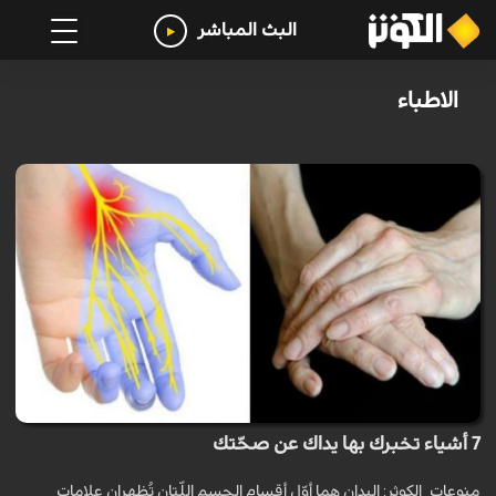
البث المباشر
الاطباء
7 أشياء تخبرك بها يداك عن صحّتك
منوعات_الكوثر: اليدان هما أوّل أقسام الجسم اللّتان تُظهران علامات