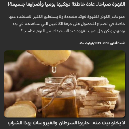
القهوة صباحا.. عادة خاطئة نرتكبها يوميا وأضرارها جسيمة!
منوعات_الكوثر: للقهوة فوائد متعددة ولا يستطيع الكثير الاستغناء عنها
خاصة في الصباح للحصول على جرعة الكافيين التي تساعدهم في بدء
يومهم، ولكن هل شرب القهوة عند الاستيقاظ من النوم مناسب؟.
الأحد 7 أكتوبر 2018 - 16:49 بتوقيت مكة
لا يخلو بيت منه.. حاربوا السرطان والفيروسات بهذا الشراب