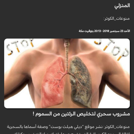
المنزلي
منوعات_الكوثر:
الأحد 23 سبتمبر 2018 - 20:13 بتوقيت مكة
مشروب سحري لتخليص الرئتين من السموم !
منوعات_الكوثر: نشر موقع “ديلي هيلث بوست” وصفة أسماها بالسحرية