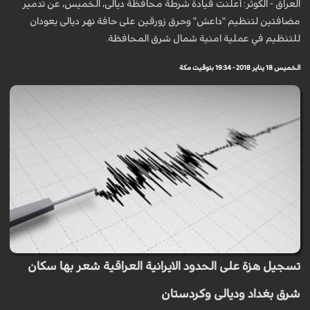
العراق - الكوثر: أعلنت قيادة شرطة محافظة ديالى، الخميس، عن تدمير
مضافتين لتنظيم "داعش" وحرق زورقين على حافة نهر ديالى يعودان
للتنظيم في عملية امنية شمال شرق المحافظة.
الخميس 18 يناير 2018 - 19:34 بتوقيت مكة
تسجيل هزة على الحدود الايرانية العراقية شعر بها سكان
شرق بغداد وديالى وكردستان