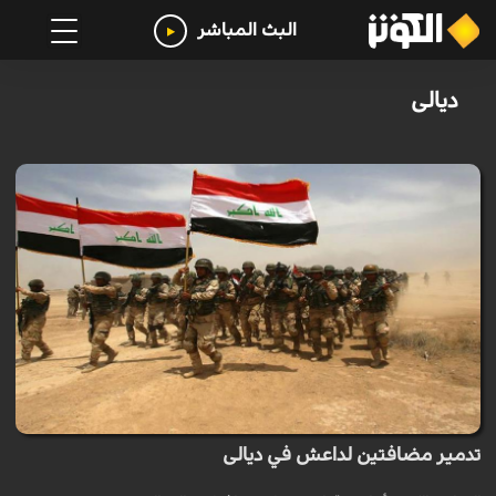
البث المباشر
ديالى
تدمير مضافتين لداعش في ديالى