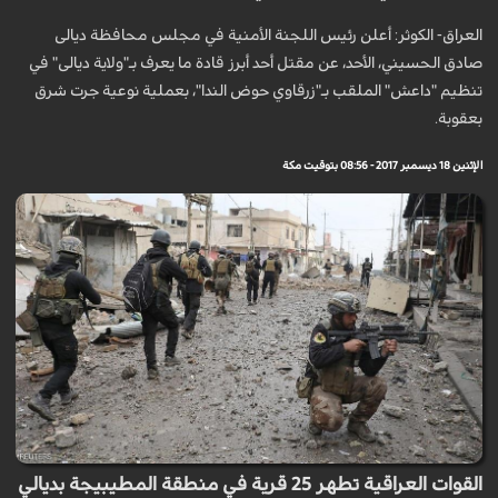
العراق- الكوثر: أعلن رئيس اللجنة الأمنية في مجلس محافظة ديالى
صادق الحسيني، الأحد، عن مقتل أحد أبرز قادة ما يعرف بـ"ولاية ديالى" في
تنظيم "داعش" الملقب بـ"زرقاوي حوض الندا"، بعملية نوعية جرت شرق
ب‍عقوبة.
الإثنين 18 ديسمبر 2017 - 08:56 بتوقيت مكة
القوات العراقية تطهر 25 قرية في منطقة المطيبيجة بديالي