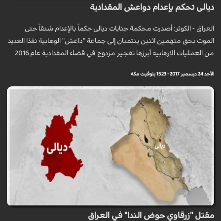
ديالى تحكم بإعدام دواعش المقدادية
العراق - الكوثر: أصدرت محكمة جنايات ديالى حكماً بالإعدام شنقاً حتى
الموت بحق متهمين اثنين ينتميان إلى جماعة "داعش" الوهابية نفذا العديد
من العمليات الإرهابية أبرزها تفجير مزدوج في قضاء المقدادية عام 2016.
الأحد 24 ديسمبر 2017 - 15:23 بتوقيت مكة
مقتل "زرقاوي حوض الندا" في العراق