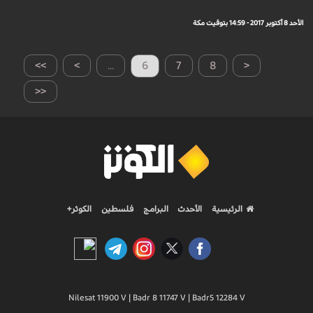
الأحد 8 أكتوبر 2017 - 14:59 بتوقيت مكة
>>
>
...
6
7
8
<
<<
الرئيسية
الأحدث
البرامج
فلسطين
الكوثر+
Nilesat 11900 V | Badr 8 11747 V | Badr5 12284 V