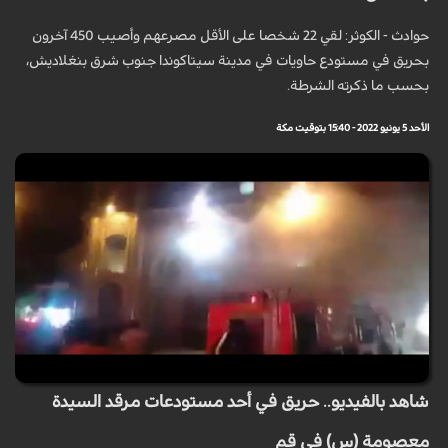
حوادث - الكوثر: لقي 22 شخصا على الأقل مصرعهم وأصيب 450 آخرون
بحريق في مستودع حاويات في مدينة سيتاكوندا جنوب شرق بنغلاديش،
بحسب ما ذكرته الشرطة.
الأحد 5 يونيو 2022 - 15:40 بتوقيت مكة
شاهد بالفيديو.. حريق في أحد مستودعات مرقد السيدة
معصومة (س) في قم