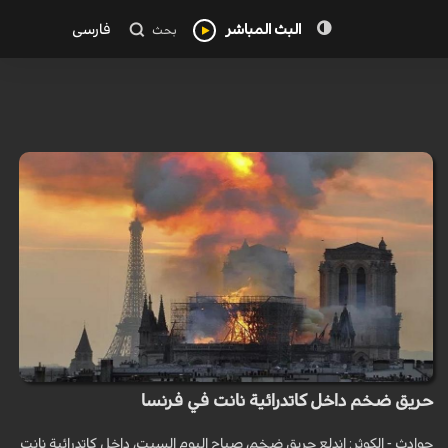
البث المباشر
فارسی
بحث
حريق ضخم داخل كاتدرائية نانت في فرنسا
حوادث - الكوثر: اندلع حريق ضخم، صباح اليوم السبت، داخل كاتدرائية نانت