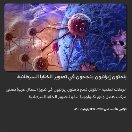
باحثون إيرانيون ينجحون في تصوير الخلايا السرطانية
الرحلات الطبية - الكوثر: نجح باحثون إیرانیون فی تبریز (شمال غرب) بصنع
مرکب یعمل وفق تکنولوجیا النانو لتصویر الخلایا السرطانیة.
الإثنين 6 أغسطس 2018 - 11:17 بتوقيت مكة