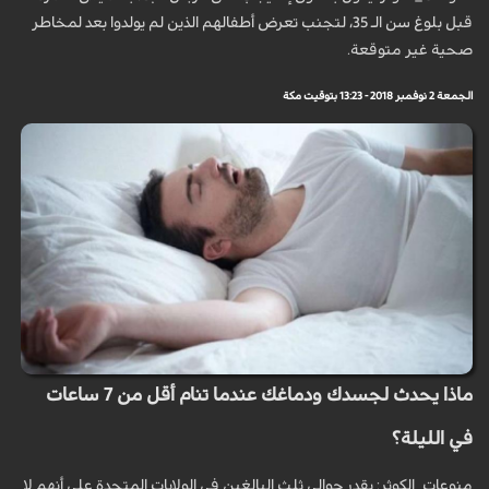
قبل بلوغ سن الـ 35، لتجنب تعرض أطفالهم الذين لم يولدوا بعد لمخاطر
صحية غير متوقعة.
الجمعة 2 نوفمبر 2018 - 13:23 بتوقيت مكة
ماذا يحدث لجسدك ودماغك عندما تنام أقل من 7 ساعات
في الليلة؟
منوعات_الكوثر: يقدر حوالي ثلث البالغين في الولايات المتحدة على أنهم لا