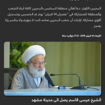
البحرين-الكوثر: دعا أهالي منطقة السنابس بالبحرين كافة أبناء الشعب
والمنطقة للمشاركة في “عصيان 14 فبراير” يوم غد الخميس، وتسجيل
أقوى مشاركة، لإثبات أن شعب البحرين صامد ثابت لا ينهزم ولا ينكسر ولا
يعجز.
الأربعاء 13 فبراير 2019 - 17:21 بتوقيت مكة
الشيخ عيسى قاسم يصل الى مدينة مشهد