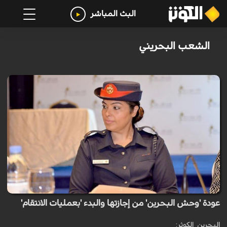
البث المباشر
الشعب البحريني
عودة 'وحش البحرين' من إجازتها والبدء 'بعمليات الانتقام'
البحرين_الكوثر: