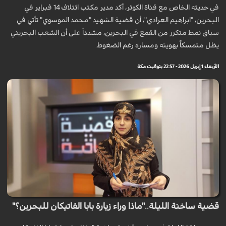
في حديثه الخاص مع قناة الکوثر، أكد مدير مكتب ائتلاف 14 فبراير في
البحرين، "ابراهیم العرادي"، أن قضية الشهيد "محمد الموسوي" تأتي في
سياق نمط متكرر من القمع في البحرين، مشدداً على أن الشعب البحريني
يظل متمسكاً بهويته ومساره رغم الضغوط.
الأربعاء 1 إبريل 2026 - 22:57 بتوقيت مكة
قضية ساخنة الليلة.."ماذا وراء زيارة بابا الفاتيكان للبحرين؟"