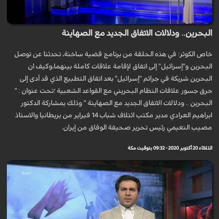
البحرين.. ودلالات الاتفاق الجديد مع الصهاينة
خاص الكوثر: في هذه الحلقة من برنامج قضية ساخنة، تحدثنا عن توصل
البحرين و"إسرائيل" إلى اتفاق لإقامة علاقات كاملة بينهما،وكيف ان
البحرين شريكة في جرائم "إسرائيل" بعد اتفاق التطبيع الذي قد أدى إلى
حرق جسور علاقات النظام البحريني مع القواعد الشعبية ؛تحت عنوان : "
البحرين .. ودلالات الاتفاق الجديد مع الصهاينة " وذلك بمشاركة الدكتور
ابراهيم العرادي مدير مكتب ائتلاف شباب 14 فبراير من بريطانيا والاستاذ
مصيب النعيمي رئيس تحرير صحيفة الوفاق من إيران.
الثلاثاء 20 أكتوبر 2020 - 09:32 بتوقيت مكة