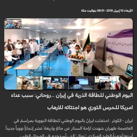
الأربعاء 10 إبريل 2019 - 08:01 بتوقيت مكة
اليوم الوطني للطاقة الذرية في إيران ...روحاني: سبب عداء
امريكا للحرس الثوري هو اجتثاثه للارهاب
ايران - الكوثر : احتفلت ايرانُ باليوم الوطني للطاقة النووية بمراسمَ في
العاصمة طهران شهدت ازاحة َالستار عن مائةٍ واربعة َعشر إنجازاً نووياً جديداً
أبرزها أجهزةُ الطرد المركزي 'زونال' التي تُستخدم في المجال الطبي.