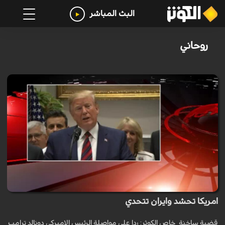
البث المباشر
روحاني
امريكا تحشد وايران تتحدي
قضية ساخنة_خاص الكوثر: ردا علی مواصلة الرئيس الاميركي دونالد ترامب