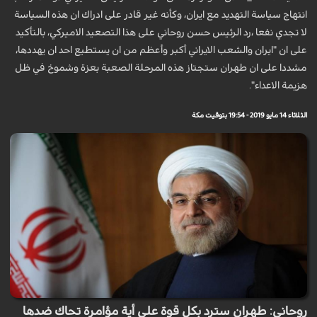
انتهاج سياسة التهديد مع ايران، وكأنه غير قادر على ادراك ان هذه السياسة
لا تجدي نفعا ،رد الرئيس حسن روحاني علی هذا التصعيد الاميركي، بالتأكيد
على ان "ايران والشعب الايراني أكبر وأعظم من ان يستطيع احد ان يهددها،
مشددا على ان طهران ستجتاز هذه المرحلة الصعبة بعزة وشموخ في ظل
هزيمة الاعداء".
الثلاثاء 14 مايو 2019 - 19:54 بتوقيت مكة
روحاني: طهران سترد بكل قوة على أية مؤامرة تحاك ضدها