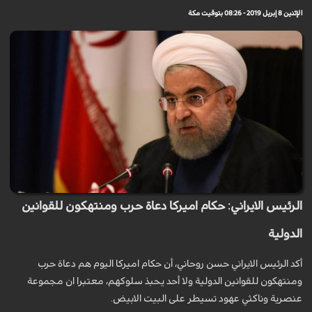
الإثنين 8 إبريل 2019 - 08:26 بتوقيت مكة
الرئيس الايراني: حكام اميركا دعاة حرب ومنتهكون للقوانين
الدولية
أكد الرئیس الایراني حسن روحاني، أن حكام امیركا الیوم هم دعاة حرب
ومنتهكون للقوانین الدولیة ولا أحد یحبذ سلوكهم، معتبرا ان مجموعة
عنصرية وناكثي عهود تسيطر على البيت الابيض.