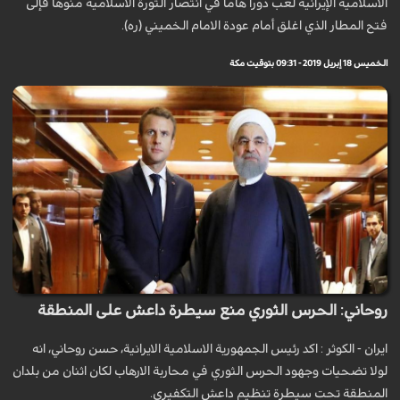
الاسلامیة الإيرانية لعب دورا هاما في انتصار الثورة الاسلامیة منوها فإلى
فتح المطار الذي اغلق أمام عودة الامام الخمیني (ره).
الخميس 18 إبريل 2019 - 09:31 بتوقيت مكة
روحاني: الحرس الثوري منع سيطرة داعش على المنطقة
ايران - الكوثر : اكد رئيس الجمهورية الاسلامية الايرانية، حسن روحاني، انه
لولا تضحيات وجهود الحرس الثوري في محاربة الارهاب لكان اثنان من بلدان
المنطقة تحت سيطرة تنظيم داعش التكفيري.