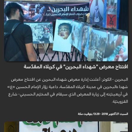
افتتاح معرض "شهداء البحرين" في كربلاء المقدّسة
البحرين - الكوثر: أعلنت إدارة معرض شهداء البحرين عن افتتاح معرض
شهدا ءالبحرين في مدينة كربلاء المقدّسة، داعية زوّار الإمام الحسين «ع»
في أربعينيّته إلى زيارة المعرض الذي سيقام في المخيّم الحسيني- شارع
القزوينيّة.
السبت 27 أكتوبر 2018 - 13:29 بتوقيت مكة