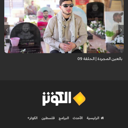
برنامج "بالعين المجردة" هو توثيق إنسانيٌّ شجاعٌ للحياة تحت وطأة الحرب،
حيث نستمع فيه إلى شهاداتٍ حيّةٍ لأشخاص عايشوا التفجيرات والدمار، فنرى
بعيونهم ت...
بالعين المجردة | الحلقة 09
الرئيسية
الأحدث
البرامج
فلسطين
الكوثر+