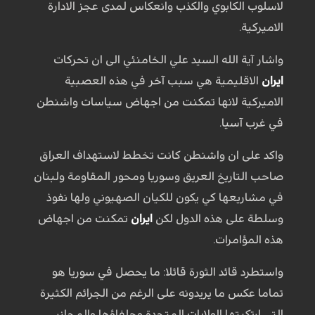
لاسلوب الكابوي والكذب وانعكاس لمدى عجز الادارة
الاميركية.
واشار آية الله السيد علي الخامنئي الى ان تحركات
ايران
الاقليمية هي سبب آخر في هذه العصبية
الاميركية لانها تمكنت من اجهاض سياسات واشنطن
في غرب آسيا.
واكد على ان واشنطن كانت تخطط لاستهداف العراق
صاحب التاريخ العريق وسوريا ومحور المقاومة ولبنان
في مشاريعها كي يكون للكيان الصهيوني ولها نفوذ
وسلطة على هذه الدول لكن
ايران
تمكنت من اجهاض
هذه المؤامرات.
واستطرد قائد الثورة قائلا: ما يحصل في سوريا هو
تماما عكس ما يريدونه على الرغم من الجرائم الكثيرة
التي ارتكبتها الولايات المتحدة وحلفاؤها والمجازر