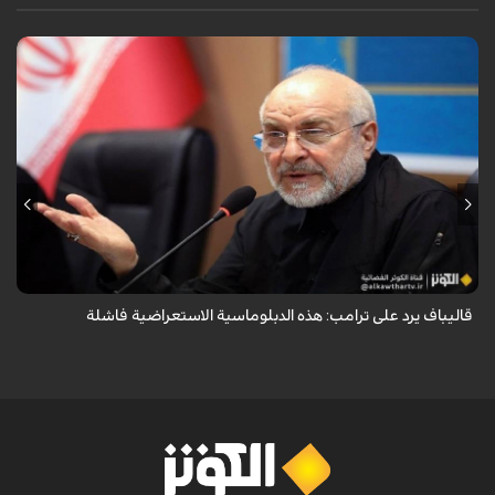
أكد رئيس مجلس الشورى الإسلامي الإيراني أن التصريحات الاستعراضية
والتهديدات المتكررة لم تعد تُجدي نفعاً، واصفاً إياها بالدبلوماسية الفاشلة.
قاليباف يرد على ترامب: هذه الدبلوماسية الاستعراضية فاشلة