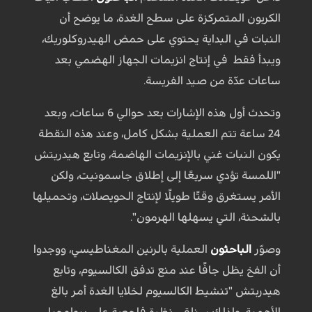
الكربون المتمركزة على سطح الغدة، ما يوضح أن
النبات في البداية يحتوي على حمض الهيدروكلوريك،
ويبدأ فقط في إنتاج انزيمات الجهاز الهضمي بعد
ساعات عدّة من صيد الفريسة.
وتحدث أول هذه الإشارات بعد حوالي 6 ساعات، وبعد
24 ساعة تتم العملية بشكل كامل، وعند هذه النقطة
يكون النبات غني بالإنزيمات الهاضمة، وتابع هيدريتش
"اللمسة تؤدي سريعًا إلى إطلاق جاسمونيت، ولكن
الأمر يستغرق وقتًا طويلًا لإنتاج الحويصلات، وتحميلها
بالشحنة، التي يسهلها الهرمون".
وصوّر
الباحثون
العملية بالرنين المغناطيسي، ووجدوا
أن الفخ يظل جافًا عند منع تدفق الكالسيوم، وتابع
هيدربتش "تنشيط الكالسيوم لخلايا الغدة أمر بالغ
الأهمية، ولذلك سنلقي نظرة فاحصة على بيولوجيا