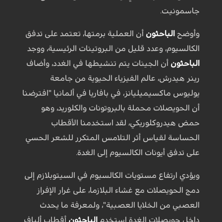
جاسمونيت.
وأوضح
الباحثون
أن العملية برمتها، تعتمد على تدفق
الكالسيوم، وعدد قليل من البروتينات الرئيسية، ووجد
الباحثون
أن الجينات يتم تنشيطها في الغدد، وأضاف
رينر هيدرش، عالم الفيزياء الحيوية من جامعة
يوليوس ماكسيميليانز، في بافاريا في ألمانيا "افترضنا
أن الحويصلات محملة بالبروتونات والكلوريد، وهو
حمض هيدروكلوريكي، لقد استخدمنا الأقطاب
الحساسة لقياس أثر التلامس المتكرر للشعر الحسي
على تدفق أيونات الكالسيوم إلى الغدة.
ويؤدي ارتفاع مستويات الكالسيوم في السيتوبلازم إلى
دمج الحويصلات مع غشاء البلازما، على غرار الإفراز
العصبي من الخلايا العصبية"، ولمعرفة ما يحدث
داخل حويصلات الغدة استخدم
الباحثون
أقطاب ألياف