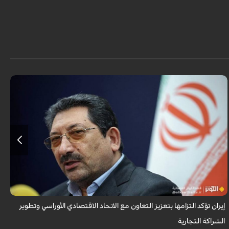
أكد وزير الصناعة الإيراني، محمد أتابك، عزم الجمهورية الإسلامية الإيرانية على
توسيع وتعميق التعاون مع الدول الأعضاء في الاتحاد الاقتصادي الأوراسي، مشد...
إيران تؤكد التزامها بتعزيز التعاون مع الاتحاد الاقتصادي الأوراسي وتطوير
الشراكة التجارية
و