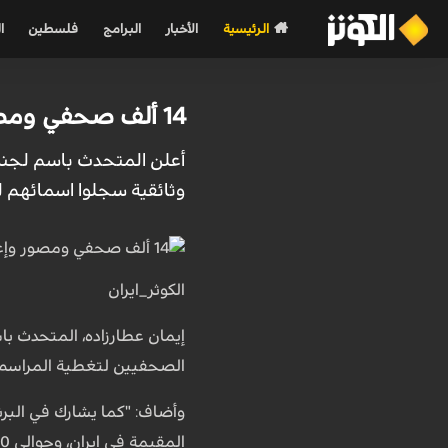
الرئيسية
الأخبار
البرامج
فلسطين
ا
14 ألف صحفي ومصور وإعلامي وصانع أفلام وثائقية، هم رواة مراسم تشييع الإمام الشهيد (رض)
وثائقية سجلوا اسمائهم لتغطي
الكوثر_ايران
الصحفيين لتغطية المراسم، وت
المقيمة في إيران، وحوالي 300 إعلامي ومدون أجنبي".