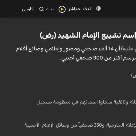
البث المباشر
فارسی
بحث
أعلن المتحدث باسم لجنة تشييع قائد الأمة، الامام الخامنئي الشهيد (رضوان الله تعالى عليه) أن 14 ألف صحفي ومصور وإعلامي وصانع أفلام
900 صحفي أجنبي.
لف صحفي ومصور وإعلامي وصانع أفلام وثائقية سجلوا اسمائهم في منظومة تسجيل
وأضاف: "كما يشارك في البرنامج أكثر من 900 صحفي أجنبي، يشملون 300 صحفي من وسائل الإعلام الخارجية، و350 صحفياً من وسائل الإعلام الأجنبية