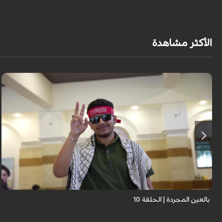
الأكثر مشاهدة
برنامج "بالعين المجردة" هو توثيق إنسانيٌّ شجاعٌ للحياة تحت وطأة الحرب، حيث
نستمع فيه إلى شهاداتٍ حيّةٍ لأشخاص عايشوا التفجيرات والدمار، فنرى بعيونهم
ت...
بالعين المجردة | الحلقة 10