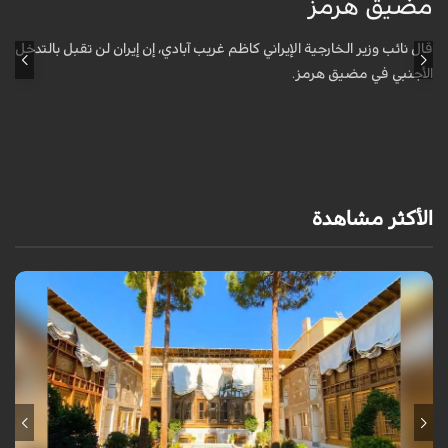
مضيق هرمز
ا
ل
قال نائب وزير الخارجية الإيراني كاظم غريب آبادي، إن إيران لن تقبل بالتدخل
الأجنبي في مضيق هرمز.
أ
ش
ا
الأكثر مشاهدة
يقع قصر سرهنك في أصفهان، الذي يمتد عمره إلى 450 عاماً، ليكون سرداً حياً