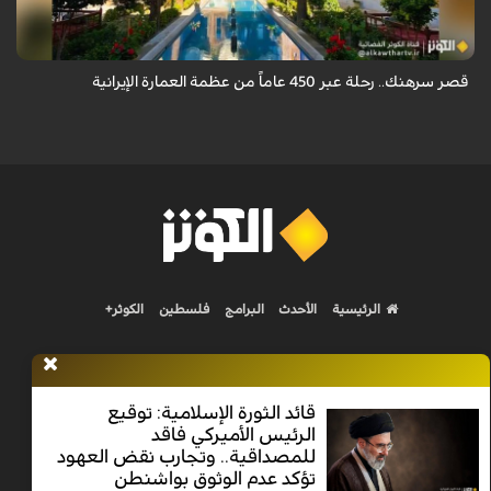
لأربعة عصور تاريخية وشاهداً على عبق العمارة الإيرانية.
قصر سرهنك.. رحلة عبر 450 عاماً من عظمة العمارة الإيرانية
الرئيسية
الأحدث
البرامج
فلسطين
الكوثر+
قائد الثورة الإسلامية: توقيع
الرئيس الأميركي فاقد
Nilesat 11900 V | Badr 8 11747 V | Badr5 12284 V
للمصداقية.. وتجارب نقض العهود
تؤكد عدم الوثوق بواشنطن