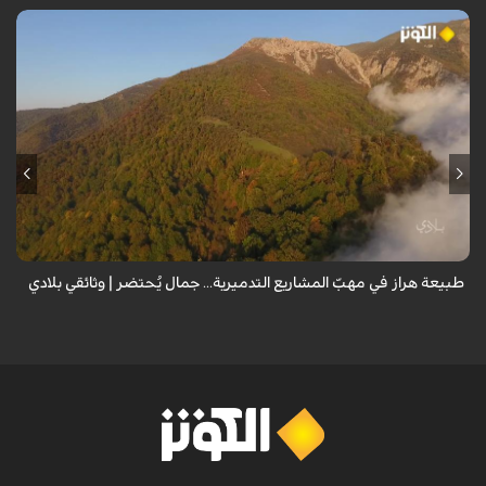
من قلب طبيعة هراز التي كانت يوماً من أجمل الموائل الطبيعية في إيران، يحذر
المعد من كارثة بيئية: "وحش الأعمال والمشاريع التدميرية تنهش بجسم
طبيعة إيران...
طبيعة هراز في مهبّ المشاريع التدميرية... جمال يُحتضر | وثائقي بلادي