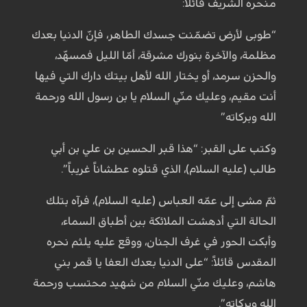
منحره الشريف قائلاً:
“طوبى لأرض تضمّنت جسدك الطاهر، فإنّ الدنيا بعدك
مظلمة، والآخرة بنورك مشرقة، أمّا الليل فمسهّد،
والحزن سرمد، أو يختار الله لأهل بيتك دارك التي فيها
أنت مقيم، وعليك منّي السلام يا بن رسول الله ورحمة
الله وبركاته”
وكتب على القبر: “هذا قبر الحسين بن علي بن أبي
طالب (عليه السلام)، الذي قتلوه عطشاناً غريباً”.
ثمّ مشى إلى عمّه العباس (عليه السلام)، فرآه بتلك
الحالة التي أدهشت الملائكة بين أطباق السماء،
وأبكت الحور في غرف الجنان، ووقع عليه يلثم نحره
المقدس قائلاً: “على الدنيا بعدك العفا يا قمر بني
هاشم، وعليك منّي السلام من شهيد محتسب ورحمة
الله وبركاته”.