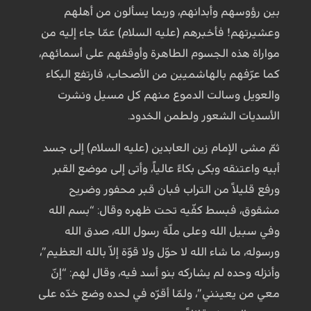
بين رؤوسهم وأبدانهم، وربما يسألون من أهلهم
وعشيرتهم! فأخبرهم (عليه السلام) عمّا جاء إليه من
مواراة هذه الجسوم الطاهرة وأوقفهم على أسمائهم،
كما عرّفهم بالهاشميين من الأصحاب، فارتفع البكاء
والعويل وسالت الدموع منهم كل مسيل ونشرت
الأسديات الشعور ولطمن الخدود.
ثمّ مشى الإمام زين العابدين (عليه السلام) إلى جسد
أبيه واعتنقه وبكى بكاءً عالياً، وأتى إلى موضع القبر
ورفع قليلاً من التراب فبان قبر محفور وضريح
مشقوق، فبسط كفّيه تحت ظهره وقال: “بسم الله
وفي سبيل الله وعلى ملّة رسول الله، صدق الله
ورسوله، ما شاء الله لا حوّل ولا قوّة إلاّ بالله العظيم”،
وأنزله وحده لم يشاركه بنو أسد فيه، وقال لهم: “إنّ
معي من يعينني”، ولمّا أقرّه في لحده وضع خدّه على