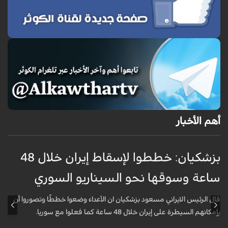
أهم الأخبار
بزشكيان: خططوا لإسقاط إيران خلال 48
غ
ساعة وسوقها نحو السيناريو السوري
م
قال الرئيس الايراني مسعود بزشكيان ان الأعداء وضعوا خططًا وتصوروا أن
ق
بإمكانهم السيطرة على إيران خلال 48 ساعة كما فعلوا مع سوريا.
ا