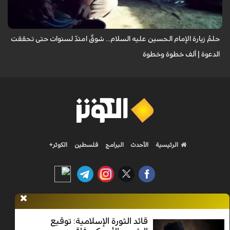
تُطفئ ش...
حلمُ زيارة الإمام الحسين عليه السلام... شوقٌ امتدّ لسنوات حتى تحققت
الدعوة | ألف خطوة وخطوة
الرئيسية
الأحدث
البرامج
فلسطين
الكوثر+
Nilesat 11900 V | Badr 8 11747 V | Badr5 12284 V
قائد الثورة الإسلامية: توقيع