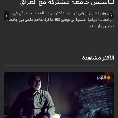
لتأسيس جامعة مشتركة مع العراق
ل
أعلن وزير العلوم الإيراني عن دراسة أكثر من 50 ألف طالب عراقي في
الجامعات الإيرانية، مشيراً إلى توقيع 180 مذكرة تفاهم علمي بين جامعات
البلدين، وأن جام...
ا
الأكثر مشاهدة
يروي عددٌ من الزائرين مشاعر الشوق التي لازمتهم لسنوات وهم يتمنون زيارة
الإمام الحسين عليه السلام، مؤكدين أن العقبات المادية والظروف الشخصية لم