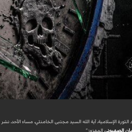
يان الصهيوني
المهزوز”