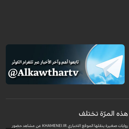
هذه المرّة تختلف
م
ف
روايات صغيرة ينقلها الموقع الاخباري KHAMENEI.IR عن مشاهد حضور