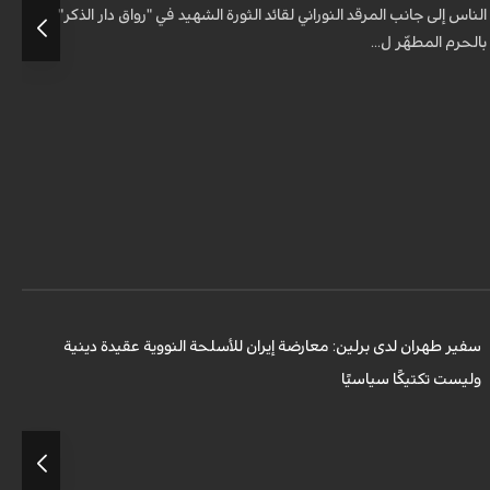
الناس إلى جانب المرقد النوراني لقائد الثورة الشهيد في "رواق دار الذكر"
أ
بالحرم المطهّر ل...
ردًا على تصريح وزير الخارجية الالماني السابق يوشكا فيشر بشأن البرنامج النووي
السلمي الايراني، أكد سفير الجمهورية الإسلامية الإيرانية لدى ألمانيا أن م...
سفير طهران لدى برلين: معارضة إيران للأسلحة النووية عقيدة دينية
وليست تكتيكًا سياسيًا