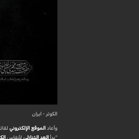
الكوثر - ايران
وأعاد
الموقع الإلكتروني
“بدأ
العد التنازلي
لأنفاس
الك