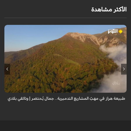
الأكثر مشاهدة
من قلب طبيعة هراز التي كانت يوماً من أجمل الموائل الطبيعية في إيران، يحذر
المعد من كارثة بيئية: "وحش الأعمال والمشاريع التدميرية تنهش بجسم
طبيعة إيران...
طبيعة هراز في مهبّ المشاريع التدميرية... جمال يُحتضر | وثائقي بلادي