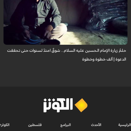
يروي عددٌ من الزائرين مشاعر الشوق التي لازمتهم لسنوات وهم يتمنون زيارة
الإمام الحسين عليه السلام، مؤكدين أن العقبات المادية والظروف الشخصية لم
تُطفئ ش...
حلمُ زيارة الإمام الحسين عليه السلام... شوقٌ امتدّ لسنوات حتى تحققت
الدعوة | ألف خطوة وخطوة
الرئيسية
الأحدث
البرامج
فلسطين
الكوثر+