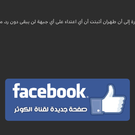
رة إلى أن طهران أثبتت أن أي اعتداء على أي جبهة لن يبقى دون رد، م