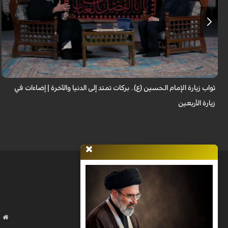
لا تقتصر زيارة الإمام الحسين (عليه السلام) على أداء شعيرةٍ إيمانية، بل تحمل في
طياتها ثوابًا عظيمًا وآثارًا مباركة تنعكس على حياة الزائر. فما هي النعم...
ثواب زيارة الإمام الحسين (ع).. بركات تمتد إلى الدنيا والآخرة | إضاءات في
زيارة الأربعين