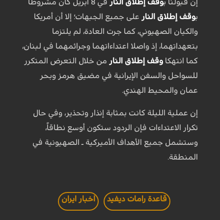
إن قبولنا ب
وقف إطلاق النار
في 8 أبريل كان مشروطاً
ب
وقف إطلاق النار
على جميع الجبهات؛ إلا أن أمريكا
والكيان الصهيوني، كما جرت العادة، لم يلتزما
بتعهداتهما، إذ واصلا اعتداءاتهما وجرائمهما في لبنان،
كما انتهكا
وقف إطلاق النار
من خلال التعرض المتكرر
للسواحل والسفن الإيرانية في مضيق هرمز وبحر
عمان والمحيط الهندي.
إن عملية الليلة كانت بمثابة إنذار وتحذير، وفي حال
تكرار الاعتداءات فإن الردود ستكون أوسع نطاقاً،
وستشمل جميع الأهداف الأميركية ـ الصهيونية في
المنطقة.
قاعدة رامات ديفيد
اخبار ايران