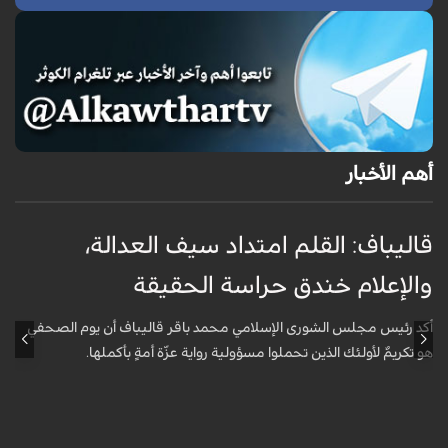
أهم الأخبار
قاليباف: القلم امتداد سيف العدالة،
ا
والإعلام خندق حراسة الحقيقة
ا
ا
أكد رئيس مجلس الشورى الإسلامي محمد باقر قاليباف أن يوم الصحفي
هو تكريمٌ لأولئك الذين تحملوا مسؤولية رواية عزّة أمةٍ بأكملها.
أ
ا
ه