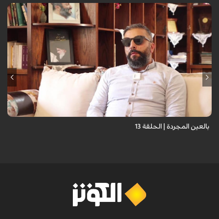
برنامج "بالعين المجردة" هو توثيق إنسانيٌّ شجاعٌ للحياة تحت وطأة الحرب،
حيث نستمع فيه إلى شهاداتٍ حيّةٍ لأشخاص عايشوا التفجيرات والدمار، فنرى
بعيونهم ت...
بالعين المجردة | الحلقة 13