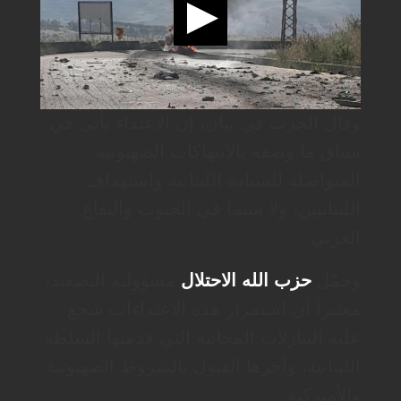
وقال الحزب في بيان، إن الاعتداء يأتي في
سياق ما وصفه بالانتهاكات الصهيونية
المتواصلة للسيادة اللبنانية واستهداف
اللبنانيين، ولا سيما في الجنوب والبقاع
الغربي.
وحمّل
حزب الله
الاحتلال
مسؤولية التصعيد،
معتبراً أن استمرار هذه الاعتداءات شجع
عليه التنازلات المجانية التي قدمتها السلطة
اللبنانية، وآخرها القبول بالشروط الصهيونية
والأميركية.