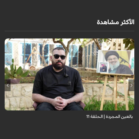
الأكثر مشاهدة
برنامج "بالعين المجردة" هو توثيق إنسانيٌّ شجاعٌ للحياة تحت وطأة الحرب،
حيث نستمع فيه إلى شهاداتٍ حيّةٍ لأشخاص عايشوا التفجيرات والدمار، فنرى
بعيونهم ت...
بالعين المجردة | الحلقة 11