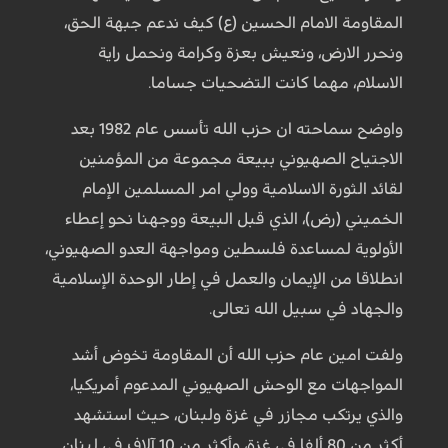
المقاومة الامام الحسين (ع) كيف ندعم جبهة الحق،
ونحرر الارض، ونعيش بعزة وكرامة ونحمل راية
الاسلام، مهما كانت التضحيات جساما.
واوضح سماحته ان حزب الله تأسس عام 1982 بعد
الاجتياح الصهيوني ببيعة مجموعة من المؤمنين
لقائد الثورة الاسلامية وولي امر المسلمين الإمام
الخميني (رض)، الذي قبل البيعة ووجهنا نحو إعطاء
الأولوية لمساعدة فلسطين ومواجهة العدو الصهيوني،
انطلاقا من الإيمان والعمل في إطار الوحدة الإسلامية
والجهاد في سبيل الله تعالى.
ولفت امين عام حزب الله أن المقاومة تخوض أشد
المواجهات مع الوحش الصهيوني المدعوم أمريكيا،
والذي يرتكب مجازر في غزة ولبنان، حيث استشهد
أكثر من 80 ألفا في غزة، وأكثر من 10 آلاف في لبنان