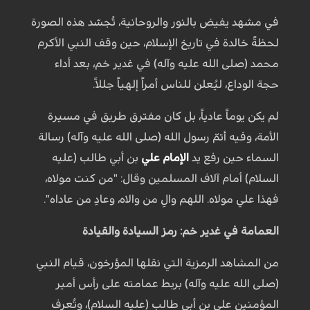
في مشهد يفيض بالنور والروحانية، تُجسّد هذه الصورة
لحظةً خالدة في تاريخ الإسلام، حين وقف النبي الأكرم
محمد (صلى الله عليه وآله) في غدير خم، بعد أداء
حجة الوداع، ليُعلن للناس أمراً إلهياً جللاً.
لم يكن يوماً عادياً، بل كان مفترق طريق في مسيرة
الأمة، وفيه أتمّ رسول الله (صلى الله عليه وآله) رسالة
السماء حين رفع يد
الإمام علي
بن أبي طالب (عليه
السلام) أمام آلاف المسلمين وقال: "من كنت مولاه،
فهذا علي مولاه. اللهم والِ من والاه، وعادِ من عاداه".
العمامة في غدير خم: رمز السيادة والقيادة
من المشاهد الرمزية التي نقلها المؤرخون، قيام النبي
(صلى الله عليه وآله) بربط عمامته على رأس أمير
المؤمنين علي بن أبي طالب (عليه السلام)، وتُعرف