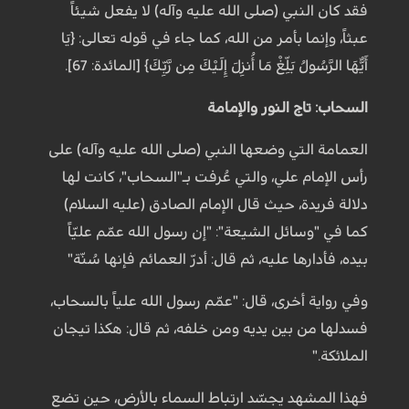
فقد كان النبي (صلى الله عليه وآله) لا يفعل شيئاً
عبثاً، وإنما بأمر من الله، كما جاء في قوله تعالى: {يَا
أَيُّهَا الرَّسُولُ بَلِّغْ مَا أُنزِلَ إِلَيْكَ مِن رَّبِّكَ} [المائدة: 67].
السحاب: تاج النور والإمامة
العمامة التي وضعها النبي (صلى الله عليه وآله) على
رأس الإمام علي، والتي عُرفت بـ"السحاب"، كانت لها
دلالة فريدة، حيث قال الإمام الصادق (عليه السلام)
كما في "وسائل الشيعة": "إن رسول الله عمّم عليّاً
بيده، فأدارها عليه، ثم قال: أدرّ العمائم فإنها سُنّة"
وفي رواية أخرى، قال: "عمّم رسول الله علياً بالسحاب،
فسدلها من بين يديه ومن خلفه، ثم قال: هكذا تيجان
الملائكة."
فهذا المشهد يجسّد ارتباط السماء بالأرض، حين تضع