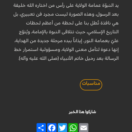
يد النبوّة عمامة الولاية على رأس من اختاره الله خليفة
بعد الرسول، وهذه الصورة ليست مجرد فن تعبيري، بل
هي نافذة تُطل بنا على لحظة من أعظم لحظات
التاريخ الإسلامي، حيث تتلاقى النبوة بالإمامة، ويُتوّج
عليّ بعمامة النور، إيذاناً ببدء مرحلة جديدة من الهداية،
إنها دعوة لتأمل معنى الولاية، ومسؤولية استمرار خط
الرسالة بعد رحيل خاتم الأنبياء (صلى الله عليه وآله).
مناسبات
شاركوا هذا الخبر
Share
Facebook
Twitter
WhatsApp
Email