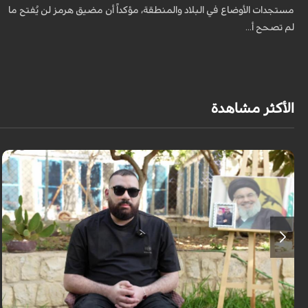
مستجدات الأوضاع في البلاد والمنطقة، مؤكداً أن مضيق هرمز لن يُفتح ما
لم تصحح أ...
الأكثر مشاهدة
برنامج "بالعين المجردة" هو توثيق إنسانيٌّ شجاعٌ للحياة تحت وطأة الحرب، حيث
نستمع فيه إلى شهاداتٍ حيّةٍ لأشخاص عايشوا التفجيرات والدمار، فنرى بعيونهم
ت...