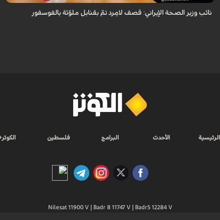
نائب وزير الصحة الإيراني: قصف لامِرد تمّ بقنابل ملوّثة بالفوسفور
الرئيسية
الأحدث
البرامج
فلسطين
الكوثر+
Nilesat 11900 V | Badr 8 11747 V | Badr5 12284 V