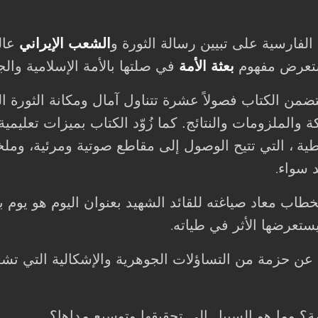
لفارسية على تبيين رسالة الثورة و
الشعب الإيراني
عالم
تستعرض مفهوم
بعثة الأمة
في صلتها بالأمة الإسلامية والج
 يتضمن الكتاب فصولاً عشرة تتناول آمال ومكانة الثورة
ة والملزومات والنتائج. كما زُوّد الكتاب بميزات تعل
طية
، التي تتيح الوصول إلى مقاطع صوتية ومرئية، ومل
د سواء
.
بخطاب معاد صياغته للقائد الشهيد بعنوان اليوم هو يوم 
يستعرضها الأثر في طياته
.
عن حزمة من التساؤلات الجوهرية والإشكالية التي تشغل
مة؟ وما هو السبيل إلى تحقيقها وتوسيع مداها؟