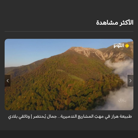
الأكثر مشاهدة
من قلب طبيعة هراز التي كانت يوماً من أجمل الموائل الطبيعية في إيران، يحذر
المعد من كارثة بيئية: "وحش الأعمال والمشاريع التدميرية تنهش بجسم
طبيعة إيران...
طبيعة هراز في مهبّ المشاريع التدميرية... جمال يُحتضر | وثائقي بلادي