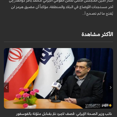
أشار أمين المجلس الأعلى للأمن القومي الايراني محمد باقر ذوالقدر إلى
آخر مستجدات الأوضاع في البلاد والمنطقة، مؤكداً أن مضيق هرمز لن
يُفتح ما لم تصحح أ...
الأكثر مشاهدة
قال معاون وزير الصحة الإيراني لشؤون البحوث والتكنولوجيا، شاهين آخوندزاده،
إن التحقيقات التي أجرتها وزارة الصحة بشأن قصف مدينة لامِرد في محافظة
فارس أظ...
نائب وزير الصحة الإيراني: قصف لامِرد تمّ بقنابل ملوّثة بالفوسفور