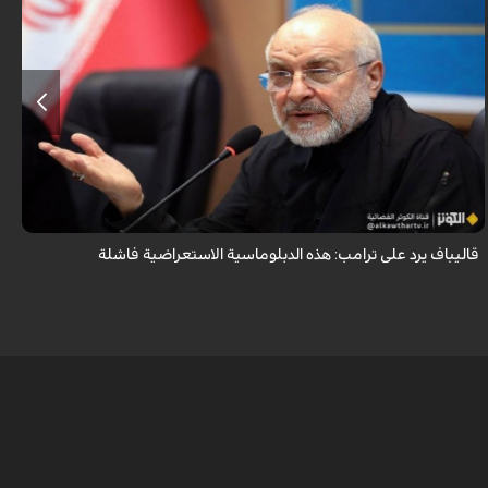
أكد رئيس مجلس الشورى الإسلامي الإيراني أن التصريحات الاستعراضية
والتهديدات المتكررة لم تعد تُجدي نفعاً، واصفاً إياها بالدبلوماسية الفاشلة.
قاليباف يرد على ترامب: هذه الدبلوماسية الاستعراضية فاشلة
ش