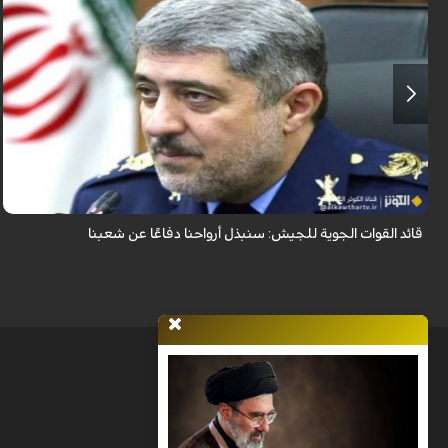
قال قائد القوات الجوية للجيش الايراني العميد الطيار بهمن بهمرد "ان القوات
الجوية للجيش ستبذل الأرواح دفاعًا عن الشعب الإيراني".
قائد القوات الجوية للجيش: سنبذل أرواحنا دفاعًا عن شعبنا