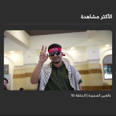
الأكثر مشاهدة
برنامج "بالعين المجردة" هو توثيق إنسانيٌّ شجاعٌ للحياة تحت وطأة الحرب،
حيث نستمع فيه إلى شهاداتٍ حيّةٍ لأشخاص عايشوا التفجيرات والدمار، فنرى
بعيونهم ت...
بالعين المجردة | الحلقة 10