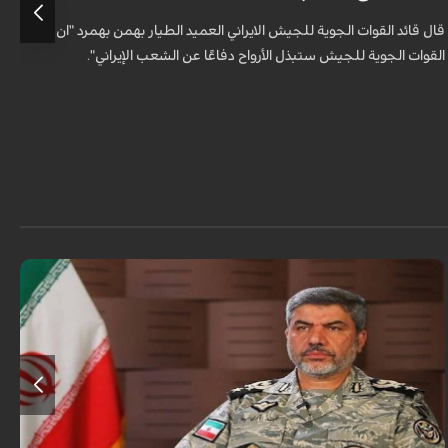
قال قائد القوات الجوية للجيش الايراني العميد الطيار بهمن بهمرد "ان
ش
القوات الجوية للجيش ستبذل الأرواح دفاعًا عن الشعب الإيراني".
ا
ا
قال المتحدث باسم الجيش الإيراني العميد محمد اكرمي نيا إن جيش الجمهورية