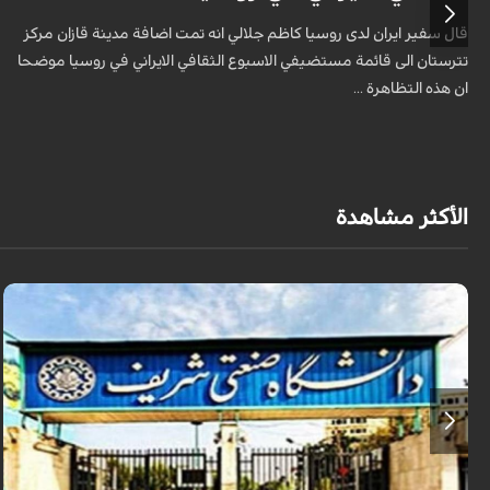
قال سفير ايران لدى روسيا كاظم جلالي انه تمت اضافة مدينة قازان مركز
تترستان الى قائمة مستضيفي الاسبوع الثقافي الايراني في روسيا موضحا
ان هذه التظاهرة ...
الأكثر مشاهدة
أعلن وزير العلوم الإيراني عن دراسة أكثر من 50 ألف طالب عراقي في الجامعات
الإيرانية، مشيراً إلى توقيع 180 مذكرة تفاهم علمي بين جامعات البلدين، وأن