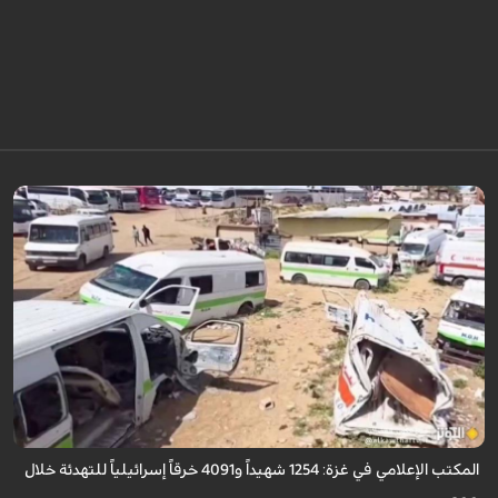
أعلن المكتب الإعلامي الحكومي في غزة ارتكاب الاحتلال الإسرائيلي أكثر من 4,091
خرقاً وانتهاكاً لاتفاق "وقف إطلاق النار" الممتد منذ 300 يوم، ما أسفر عن ...
المكتب الإعلامي في غزة: 1254 شهيداً و4091 خرقاً إسرائيلياً للتهدئة خلال