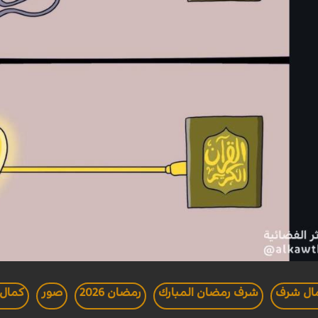
ال شرف
شرف رمضان المبارك
رمضان 2026
صور
كمال