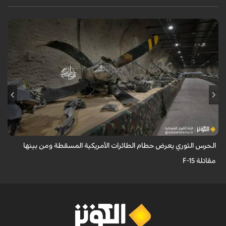
عُرِضت مجموعة كبيرة من بقايا وحطام الطائرات والمسيّرات الأمريكية
والإسرائيلية التي تم إسقاطها واصطيادها من قبل الحرس الثوري.
الحرس الثوري يعرض حطام الطائرات الأمريكية المسقطة ومن بينها
مقاتلة F-15