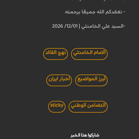
- تغمّدكم الله جميعًا برحمته.
-السيد علي الخامنئي | 12/01/ 2026
الامام الخامنئي
نهج القائد
أبرز المواضيع
اخبار ايران
التضامن الوطني
sticky
شاركوا هذا الخبر