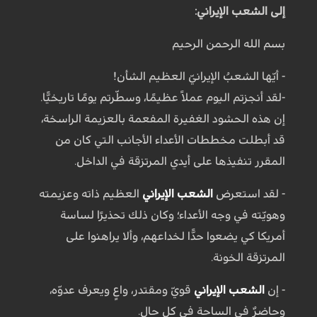
إلى الشعب الإيراني:
بسم الله الرحمن الرحيم
- أيّها الشعبُ الإيرانيّ العظيم الشأن!
-لقد أنجزتم اليوم عملاً عظيمًا، وسطّرتم يومًا تاريخيًّا.
إن هذه الحشود الغفيرة المفعمة بالعزيمة الراسخة،
قد أبطلت مخططات الأعداء الأجانب التي كان من
المقرر تنفيذها على أيدي المرتزقة في الداخل.
- لقد استعرض
الشعب الإيراني
العظيم ذاته وعزيمته
وهويّته في وجه الأعداء؛ وكان ذلك تحذيرًا لساسة
أمريكا كي يضعوا حدًّا لخداعهم، وألا يراهنوا على
المرتزقة الخونة.
- إن
الشعب الإيراني
قويّ ومقتدر، واعٍ ويعرف عدوّه،
وحاضرٌ في الساحة في كل حال.