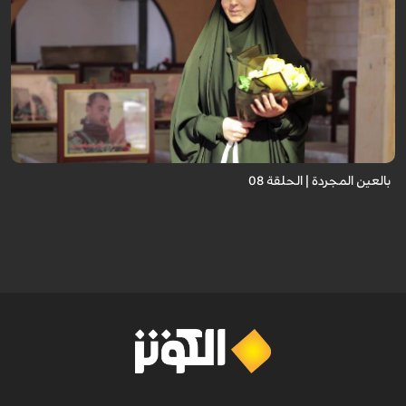
برنامج "بالعين المجردة" هو توثيق إنسانيٌّ شجاعٌ للحياة تحت وطأة الحرب، حيث
نستمع فيه إلى شهاداتٍ حيّةٍ لأشخاص عايشوا التفجيرات والدمار، فنرى بعيونهم
ت...
بالعين المجردة | الحلقة 08