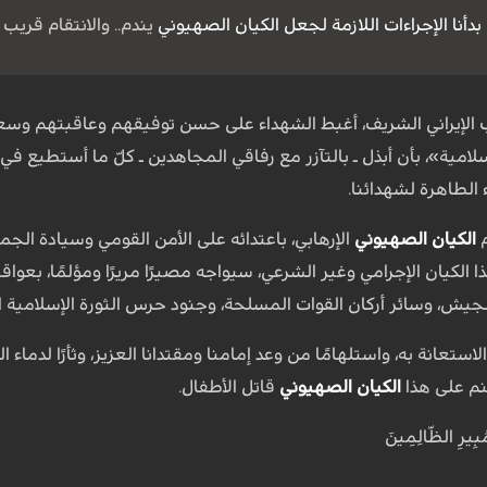
 بدأنا الإجراءات اللازمة لجعل
الكيان الصهيوني
يندم.. والانتقام قريب
 الإيراني الشريف، أغبط الشهداء على حسن توفيقهم وعاقبتهم وسعاد
لامية»، بأن أبذل ـ بالتآزر مع رفاقي المجاهدين ـ كلّ ما أستطيع ف
ء الطاهرة لشهدائنا.
م
الكيان الصهيوني
الإرهابي، باعتدائه على الأمن القومي وسيادة الجمه
ذا الكيان الإجرامي وغير الشرعي، سيواجه مصيرًا مريرًا ومؤلمًا، بعو
لجيش، وسائر أركان القوات المسلحة، وجنود حرس الثورة الإسلامية 
الاستعانة به، واستلهامًا من وعد إمامنا ومقتدانا العزيز، وثأرًا لدماء
هنم على هذا
الكيان الصهيوني
قاتل الأطفال.
مُبِيرِ الظّالِمِينَ