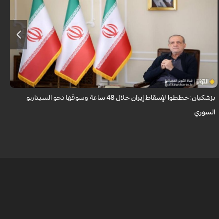
قال الرئيس الايراني مسعود بزشكيان ان الأعداء وضعوا خططًا وتصوروا أن
بإمكانهم السيطرة على إيران خلال 48 ساعة كما فعلوا مع سوريا.
بزشكيان: خططوا لإسقاط إيران خلال 48 ساعة وسوقها نحو السيناريو
و
السوري
ا