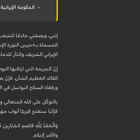
الحكومة الإيرانية:
إنني، وبصفتي خادمًا للشعب
المسماة بـ«حرس الثورة الإس
الإيراني الشريف، والثأر للدما
إنّ الجريمة التي ارتكبها اليو
القائد العظيم الشأن، فإنّ ه
ورفقاء السلاح البواسل في ا
بالتوكّل على الله المتعالي و
فإنّنا سنفتح قريبًا أبواب ج
وَالْحَمْدُ لِلَّهِ قاصِمِ الجَبّارِينَ 
والأمر إليكم.