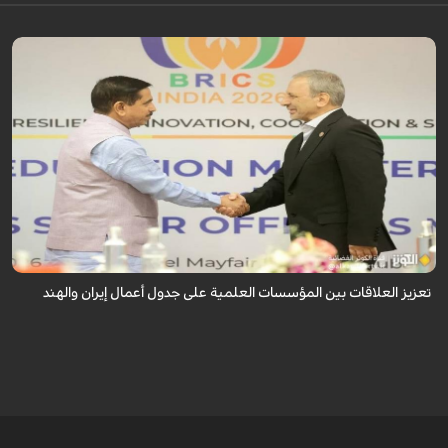
أكدت ايران والهند على تعزيز العلاقات بين مؤسساتهما العلمية، وذلك خلال لقاء
جمع القائم بأعمال وزير العلوم الإيراني مع وزير التعليم الهندي، على هامش الد...
تعزيز العلاقات بين المؤسسات العلمية على جدول أعمال إيران والهند