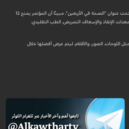
من جهته، أشار الدكتور محمدرضا فرنقي زاده، الأمين التنفيذي للمؤتمر، إلى إطلاق حملة ثقافية تحت عنوان "الصحة في الأربعين"، مبينًا أن المؤتمر يمنح 12
صحة، العلاج، الأدوية، المعدات، الإنقاذ والإسعاف، التمريض، الطب التقليدي،
ثل اللوحات، الصور، والأفلام، ليتم عرض أفضلها خلال