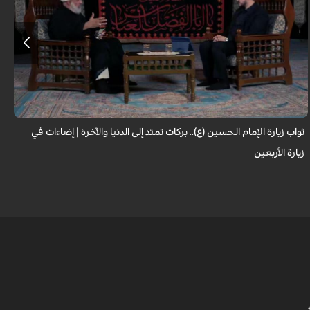
لا تقتصر زيارة الإمام الحسين (عليه السلام) على أداء شعيرةٍ إيمانية، بل تحمل في
طياتها ثوابًا عظيمًا وآثارًا مباركة تنعكس على حياة الزائر. فما هي النعم...
ثواب زيارة الإمام الحسين (ع).. بركات تمتد إلى الدنيا والآخرة | إضاءات في
ح
زيارة الأربعين
ا