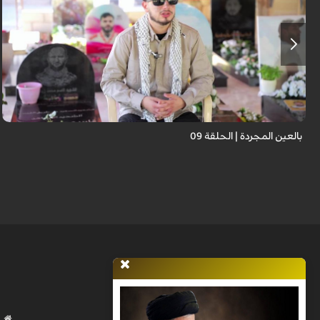
برنامج "بالعين المجردة" هو توثيق إنسانيٌّ شجاعٌ للحياة تحت وطأة الحرب، حيث
نستمع فيه إلى شهاداتٍ حيّةٍ لأشخاص عايشوا التفجيرات والدمار، فنرى بعيونهم
ت...
بالعين المجردة | الحلقة 09