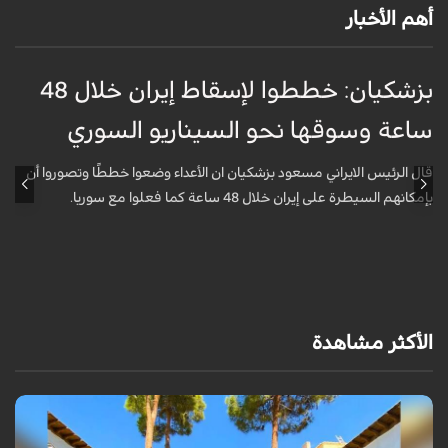
أهم الأخبار
بزشكيان: خططوا لإسقاط إيران خلال 48
غ
ساعة وسوقها نحو السيناريو السوري
م
قال الرئيس الايراني مسعود بزشكيان ان الأعداء وضعوا خططًا وتصوروا أن
ق
بإمكانهم السيطرة على إيران خلال 48 ساعة كما فعلوا مع سوريا.
ا
الأكثر مشاهدة