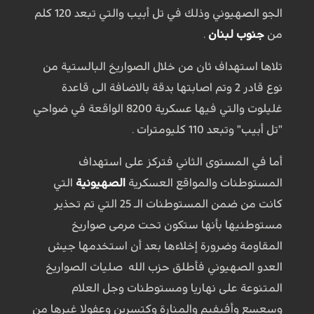
الجو الصهيوني وذلك في تل أبيب والتي تبعد 120 كلم
من
جنوب لبنان
.
تلاها استهداف ثان من خلال الصواريخ البالستية من
نوع قادر 2 وتم اصابتها بدقة بالاضافة الى قاعدة
غليلوت والتي فيها عسكرية 8200 الواقعة في ضواحي
"تل أبيب" وتبعد 110 كليومترات .
أما في المستوى الثاني فتركز على استهداف
المستوطنات والمواقع العسكرية
الصهيونية
التي
كانت من ضمن المستوطنات الـ 25 التي تم تحذير
مستوطنيها بأنها ستكون تحت مرمى صواريخ
المقاومة وضرورة إخلاءها بعد أن استخدمها جيش
العدو الصهيوني فأطلق حزب الله صليات الصواريخ
المتنوعة على نهاريا ومستوطنات وجل العلام
وسعسع وأفيفيم والمنارة وكتسرين وعفولا غيرها من