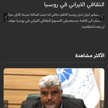
الثقافي الايراني في روسيا
ا
قال سفير ايران لدى روسيا كاظم جلالي انه تمت اضافة مدينة قازان مركز
ق
تترستان الى قائمة مستضيفي الاسبوع الثقافي الايراني في روسيا موضحا
ت
ان هذه التظاهرة ...
ا
الأكثر مشاهدة
صرّح رئيس غرفة التجارة والصناعة والمناجم والزراعة في محافظة يزد مجتبى