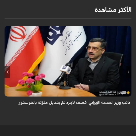
الأكثر مشاهدة
قال معاون وزير الصحة الإيراني لشؤون البحوث والتكنولوجيا، شاهين آخوندزاده،
إن التحقيقات التي أجرتها وزارة الصحة بشأن قصف مدينة لامِرد في محافظة
فارس أظ...
نائب وزير الصحة الإيراني: قصف لامِرد تمّ بقنابل ملوّثة بالفوسفور