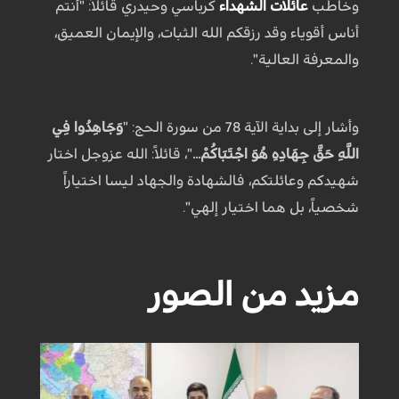
وخاطب
عائلات الشهداء
كرباسي وحيدري قائلاً: "أنتم
أناس أقوياء وقد رزقكم الله الثبات، والإيمان العميق،
والمعرفة العالية".
وأشار إلى بداية الآية 78 من سورة الحج: "
وَجَاهِدُوا فِي
اللَّهِ حَقَّ جِهَادِهِ هُوَ اجْتَبَاكُمْ...
"، قائلاً: الله عزوجل اختار
شهيدكم وعائلتكم، فالشهادة والجهاد ليسا اختياراً
شخصياً، بل هما اختيار إلهي".
مزيد من الصور