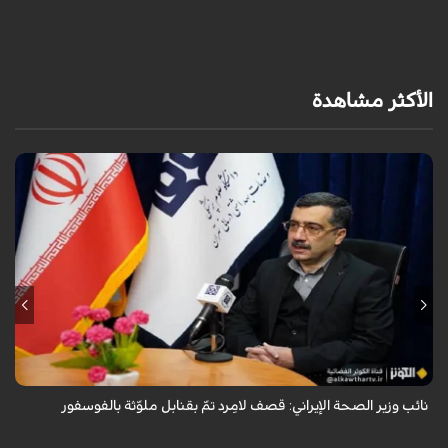
الأكثر مشاهدة
قال معاون وزير الصحة الإيراني لشؤون البحوث والتكنولوجيا، شاهين آخوندزاده،
إن التحقيقات التي أجرتها وزارة الصحة بشأن قصف مدينة لامِرد في محافظة
فارس أظ...
نائب وزير الصحة الإيراني: قصف لامِرد تمّ بقنابل ملوّثة بالفوسفور