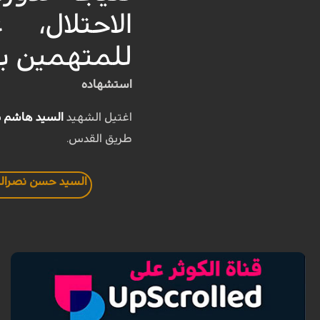
للمتهمين بـ"الإره
استشهاده
اغتيل الشهيد
السيد هاشم ص
طريق القدس.
السيد حسن نصرالل