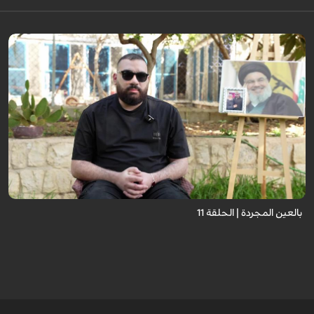
برنامج "بالعين المجردة" هو توثيق إنسانيٌّ شجاعٌ للحياة تحت وطأة الحرب، حيث
نستمع فيه إلى شهاداتٍ حيّةٍ لأشخاص عايشوا التفجيرات والدمار، فنرى بعيونهم
ت...
بالعين المجردة | الحلقة 11