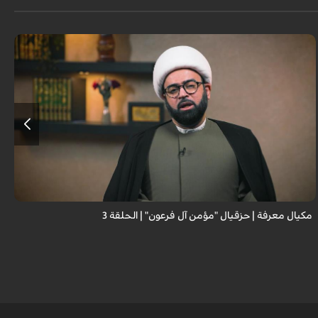
مكيال معرفة | حزقيال "مؤمن آل فرعون" | الحلقة 3
ا
ا