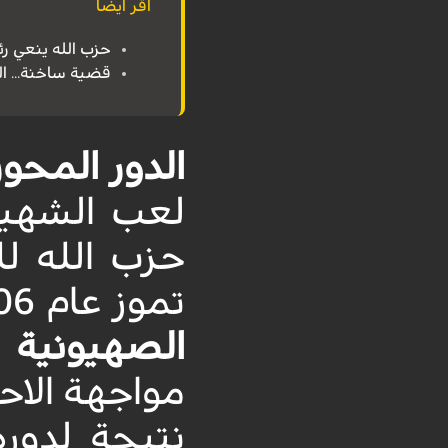
اقر ايضاً
حزب الله ينعي 
قضية ساخنة... ال
الدور المحو
لعب الشهي
حزب الله ل
تموز عام 2006، حيث أظهر حزب الله مقاومة صلبة ضد الهجمات
الصهيونية
و
مواجهة الاحت
نتيجة لدور