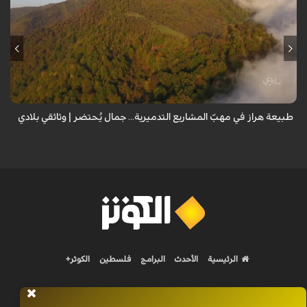
من قلب طبيعة هراز التي كانت يوماً من أجمل الموائل الطبيعية في إيران، يحذر
المعد من كارثة بيئية: "وحش الأعمال والمشاريع التدميرية تنهش بجسم
طبيعة إيران...
طبيعة هراز في مهبّ المشاريع التدميرية... جمال يُحتضر | وثائقي بلادي
الرئيسية
الأحدث
البرامج
فلسطين
الكوثر+