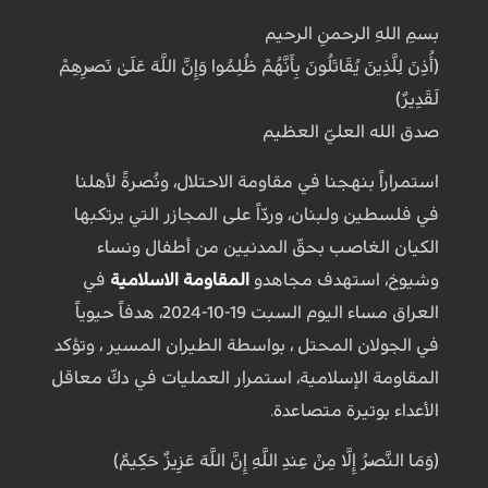
بسمِ اللهِ الرحمنِ الرحيم
(أُذِنَ لِلَّذِينَ يُقَاتَلُونَ بِأَنَّهُمْ ظُلِمُوا وَإِنَّ اللَّهَ عَلَىٰ نَصْرِهِمْ
لَقَدِيرٌ)
صدق الله العليّ العظيم
استمراراً بنهجنا في مقاومة الاحتلال، ونُصرةً لأهلنا
في فلسطين ولبنان، وردّاً على المجازر التي يرتكبها
الكيان الغاصب بحقّ المدنيين من أطفال ونساء
وشيوخ، استهدف مجاهدو
المقاومة الاسلامية
في
العراق مساء اليوم السبت 19-10-2024، هدفاً حيوياً
في الجولان المحتل ، بواسطة الطيران المسير ، وتؤكد
المقاومة الإسلامية، استمرار العمليات في دكّ معاقل
الأعداء بوتيرة متصاعدة.
(وَمَا النَّصْرُ إِلَّا مِنْ عِندِ اللَّهِ إِنَّ اللَّهَ عَزِيزٌ حَكِيمٌ)