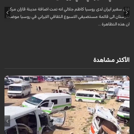
قال سفير ايران لدى روسيا كاظم جلالي انه تمت اضافة مدينة قازان مركز
ق
تترستان الى قائمة مستضيفي الاسبوع الثقافي الايراني في روسيا موضحا
ت
ان هذه التظاهرة ...
ا
الأكثر مشاهدة
أعلن المكتب الإعلامي الحكومي في غزة ارتكاب الاحتلال الإسرائيلي أكثر من 4,091
خرقاً وانتهاكاً لاتفاق "وقف إطلاق النار" الممتد منذ 300 يوم، ما أسفر عن ...