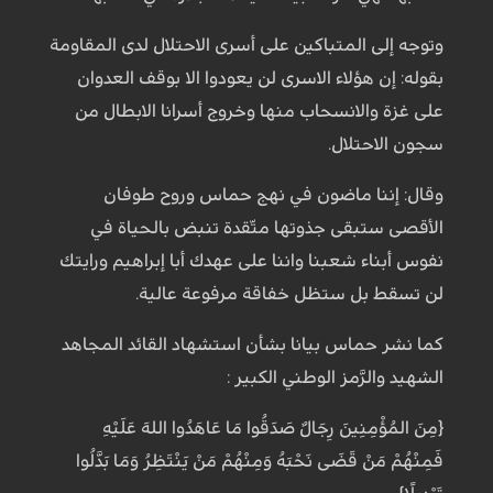
وتوجه إلى المتباكين على أسرى الاحتلال لدى المقاومة
بقوله: إن هؤلاء الاسرى لن يعودوا الا بوقف العدوان
على غزة والانسحاب منها وخروج أسرانا الابطال من
سجون الاحتلال.
وقال: إننا ماضون في نهج حماس وروح طوفان
الأقصى ستبقى جذوتها متّقدة تنبض بالحياة في
نفوس أبناء شعبنا واننا على عهدك أبا إبراهيم ورايتك
لن تسقط بل ستظل خفاقة مرفوعة عالية.
كما نشر حماس بيانا بشأن استشهاد القائد المجاهد
الشهيد والرَّمز الوطني الكبير :
{مِنَ المُؤْمِنِينَ رِجَالٌ صَدَقُوا مَا عَاهَدُوا اللهَ عَلَيْهِ
فَمِنْهُمْ مَنْ قَضَى نَحْبَهُ وَمِنْهُمْ مَنْ يَنْتَظِرُ وَمَا بَدَّلُوا