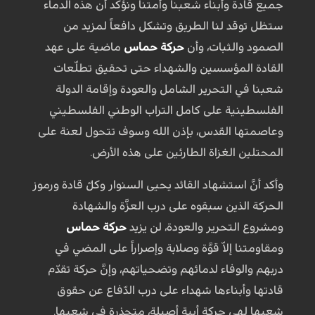
جميع قادة وأبناء شعبنا وأمتنا ونؤكد أن هذه الدماء
ستظل توقد لنا الطريق وتشكل دافعاً لمزيد من
الصمود والثبات، وأن
حركة حماس
ماضية على عهد
القادة المؤسسين والشهداء حتى تحقيق تطلّعات
شعبنا في التحرير الشامل والعودة وإقامة الدولة
الفلسطينية على كامل التراب الوطني الفلسطيني
وعاصمتها القدس، بإذن الله وسوف تتحول لعنة على
المحتلين الغزاة الطارئين على هذه الأرض.
وأكد أنَّ استشهاد القائد يحيى السنوار وكلّ قادة ورموز
الحركة الذين سبقوه على درب العزَّة والشهادة
ومشروع التحرير والعودة، لن يزيد
حركة حماس
ومقاومتنا إلاّ قوَّة وصلابة وإصراراً على المضي في
دربهم والوفاء لدمائهم وتضحياتهم، وإنَّ حركة تقدّم
قادتها وأبناءها شهداء على درب الدّفاع عن حقوق
شعبها لهي حركة أبية أصيلة، متجذرة في شعبها.