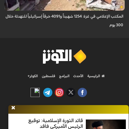
المكتب الإعلامي في غزة: 1254 شهيداً و4091 خرقاً إسرائيلياً للتهدئة خلال
300 يوم
الرئيسية
الأحدث
البرامج
فلسطين
الكوثر+
Nilesat 11900 V | Badr 8 11747 V | Badr5 12284 V
قائد الثورة الإسلامية: توقيع
الرئيس الأميركي فاقد
جميع الحقوق محفوظة