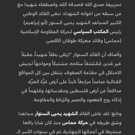
تحريرها، صدق الله فصدقه الله، واصطفاه شهيدا مع
من سبقه من اخوانه الشهداء: ننعى القائد الوطني
الكبير المجاهد الشهيد يحيى السنور (أبو إبراهيم)
رئيس
المكتب السياسي
لحركة المقاومة الإسلامية
(حماس) وقائد معركة طوفان الأقصى.
وأضاف أن القائد السنوار “ارتقى بطلاً شهيداً، مقبلاً
غير مُدبر، مُمْتَشقاً سلاحه، مشتبكاً ومواجهاً لجيش
الاحتلال في مقدّمة الصفوف، يتنقل بين كل المواقع
القتالية صامداً مرابطاً ثابتاً على أرض غزَّة العزَّة،
مدافعاً عن أرض فلسطين ومقدساتها، ومُلهماً في
إذكاء روح الصُّمود والصَّبر والرّباط والمقاومة.
وتابع: لقد عاش القائد
الشهيد يحيى السنوار
مجاهدا
وشق طريقه في
حركة حماس
منذ كان شابا يافعا
منخرطا في أعمالها الجهادية، ثم في سنوات الأسر الـ