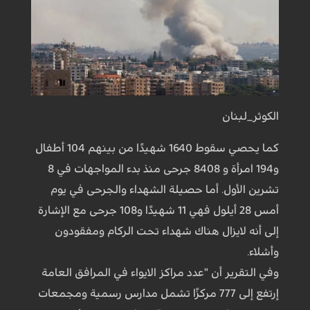
الكوثر_لبنان
كما يحصي سقوط 1640 شهيدًا من بينهم 104 أطفال
و194 امرأة و 8408 جرحى منذ بدء المواجهات في 8
تشرين الأول. أما حصيلة الشهداء والجرحى في يوم
أمس 28 أيلول فهي 11 شهيدًا و108 جرحى مع الإشارة
إلى أنه لايزال هناك شهداء تحت الركام ومفقودون
وأشلاء.
وفي التقرير أن "عدد مراكز الايواء في المرافق العامة
إرتفع إلى 777 مركزًا تشمل مدارس رسمية ومجمعات