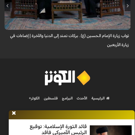
لا تقتصر زيارة الإمام الحسين (عليه السلام) على أداء شعيرةٍ إيمانية، بل تحمل
في طياتها ثوابًا عظيمًا وآثارًا مباركة تنعكس على حياة الزائر. فما هي النعم...
ثواب زيارة الإمام الحسين (ع).. بركات تمتد إلى الدنيا والآخرة | إضاءات في
زيارة الأربعين
الرئيسية
الأحدث
البرامج
فلسطين
الكوثر+
قائد الثورة الإسلامية: توقيع
الرئيس الأميركي فاقد