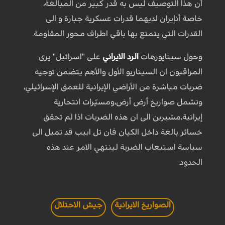
أن هذا التوصيف ليس به قدر كبير من المبالغة،
خاصة أنإيران لديهما قدرات عسكرية جبارة و الى
القدرات التي يتمتع بها باقي اطراف محور المقاومة.
وحول سينايورهات
الرد الايراني
على "اسرائيل" يرى
المراقبون ان السيناريو الأول والأهم يتضمن توجيه
ضربات مباشرة من الأراضي الإيرانية للعمق الإسرائيلي،
وتشمل صواريخ أرض أرض،ومسيّرات انتحارية
إيرانية،مشيرين الى ان هذه الضربات اذا لم تحقق
خسائر بالغة داخل الكيان فان تل ابيب قد تميل الى
سياسة استيعاب الضربة لينتهي الامر عند هذه
الحدود.
الصواريخ الايرانية
جيش الاحتلال