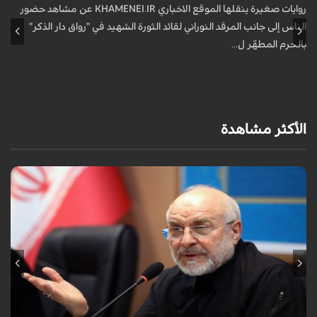
ف
روايات صغيرة ينقلها الموقع الاخباري KHAMENEI.IR عن مشاهد حضور
الناس إلى جانب المرقد النوراني لقائد الثورة الشهيد في "رواق دار الذكر"
أ
بالحرم المطهّر ل...
الأكثر مشاهدة
أكد رئيس مجلس الشورى الإسلامي الإيراني أن التصريحات الاستعراضية
والتهديدات المتكررة لم تعد تُجدي نفعاً، واصفاً إياها بالدبلوماسية الفاشلة.