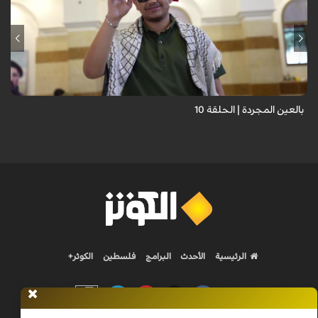
برنامج "بالعين المجردة" هو توثيق إنسانيٌّ شجاعٌ للحياة تحت وطأة الحرب،
حيث نستمع فيه إلى شهاداتٍ حيّةٍ لأشخاص عايشوا التفجيرات والدمار، فنرى
بعيونهم ت...
بالعين المجردة | الحلقة 10
الرئيسية
الأحدث
البرامج
فلسطين
الكوثر+