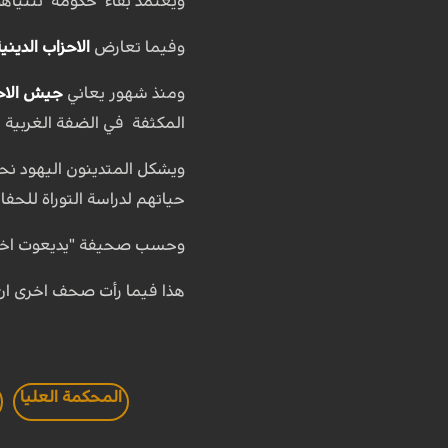
ويعتمد بقاء حكومة نتنياهو 
وفيما تعارض
الاحزاب الدينية
ومنذ شهور يعاني
جيش الاح
المكثفة في الضفة الغربية ا
ويشكل المتدينون اليهود نحو 13 بالمئة من عدد سكان الكيان البالغ قرابه 9.9 ملايين نسمة وهم لا يخد
حياتهم لدراسة التوراة للحف
وحسب صحيفة "یدیعوت اخرونو
هذا فيما رأت صحف اخرى ان
المحكمة العليا