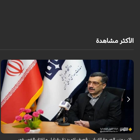
الأكثر مشاهدة
قال معاون وزير الصحة الإيراني لشؤون البحوث والتكنولوجيا، شاهين آخوندزاده،
إن التحقيقات التي أجرتها وزارة الصحة بشأن قصف مدينة لامِرد في محافظة
فارس أظ...
نائب وزير الصحة الإيراني: قصف لامِرد تمّ بقنابل ملوّثة بالفوسفور