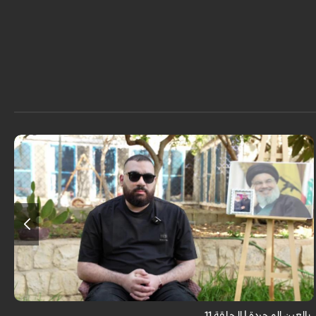
برنامج "بالعين المجردة" هو توثيق إنسانيٌّ شجاعٌ للحياة تحت وطأة الحرب، حيث
نستمع فيه إلى شهاداتٍ حيّةٍ لأشخاص عايشوا التفجيرات والدمار، فنرى بعيونهم
ت...
بالعين المجردة | الحلقة 11
م