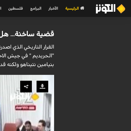
الرئيسية
الأخبار
البرامج
فلسطين
ا
قضية ساخنة... هل 
القرار التاريخي الذي اصد
"الحريديم " في جيش الاحت
بنيامين نتيناهو ولكنه ق