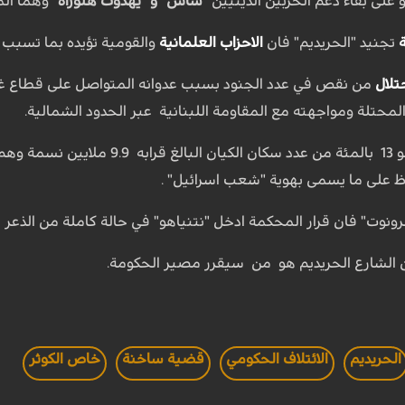
على بقاء دعم الحزبين الدينيين
"شاس" و" يهدوت هتوراه"
وهما الم
تجنيد "الحريديم" فان
الاحزاب العلمانية
والقومية تؤيده بما تسبب لن
تلال
من نقص في عدد الجنود بسبب عدوانه المتواصل على قطاع غ
لمحتلة ومواجهته مع المقاومة اللبنانية عبر الحدود الشمالية.
مون في
اظ على ما يسمى بهوية "شعب اسرائيل" .
ت" فان قرار المحكمة ادخل "نتنياهو" في حالة كاملة من الذعر م
 الشارع الحريديم هو من سيقرر مصير الحكومة.
الحريديم
الائتلاف الحكومي
قضية ساخنة
خاص الكوثر