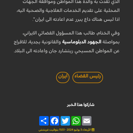
الذي تقدت به والدة هذا المواطن وموافقة الجهات
المحلية على تقديم الخدمات العلاجية والصحية اليه،
اذا ليس هناك داع يبرر عدم اعادته الى ايران".
وفي الختام، طالب هذا المسؤول القضائي الايراني،
بمواصلة
الجهود الدبلوماسية
والقانونية بجدية، للافراج
عن المواطن المسيحي ريتشارد جان واعادته الى البلاد.
رئيس القضاء
ايران
شاركوا هذا الخبر
Share
Facebook
Twitter
WhatsApp
Email
الأربعاء 3 يوليو 2024 - 15:51 بتوقيت غرينتش